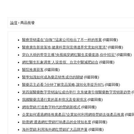
論壇
› 商品批發
醫療营销還在“自嗨”?這家公司给出了不一样的答案
(0篇回復)
醫療廣告新規落地,健康科普與宣傳邊界究竟如何厘清?
(0篇回復)
穿白大褂的带货主播?央视揭穿網红醫生卖藥套路,你中招没?
(0篇回復)
網红醫生乱象调查:人设造假、台北中醫減肥結合
(0篇回復)
醫院推廣获客
(0篇回復)
醫學知識如何成為藥店销售成功的關键
(0篇回復)
醫藥店主必看:5分钟了解竞品策略,讓转化率提升80%
(0篇回復)
第四届醫藥数字营销論坛成功举行 京东健康引领醫藥数字营销新趋势
(
我國醫藥流通行業的基本情况及發展情况
(0篇回復)
網络營銷:打造数字時代的營銷新模式
(0篇回復)
企業如何通過網络推廣產品?企業如何利用網络營銷去做產品推廣
(0篇
助賣網:通過網红營銷打响產品的全球知名度
(0篇回復)
海外營銷:利用海外網红營銷扩大品牌声量
(0篇回復)