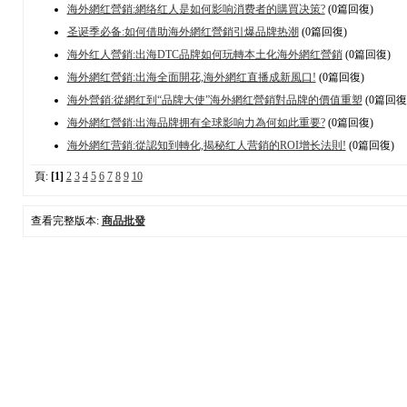
海外網红營銷:網络红人是如何影响消费者的購買决策?
(0篇回復)
圣诞季必备:如何借助海外網红營銷引爆品牌热潮
(0篇回復)
海外红人營銷:出海DTC品牌如何玩轉本土化海外網红營銷
(0篇回復)
海外網红營銷:出海全面開花,海外網红直播成新風口!
(0篇回復)
海外營銷:從網红到“品牌大使”海外網红營銷對品牌的價值重塑
(0篇回復
海外網红營銷:出海品牌拥有全球影响力為何如此重要?
(0篇回復)
海外網红营銷:從認知到轉化,揭秘红人营銷的ROI增长法則!
(0篇回復)
頁:
[1]
2
3
4
5
6
7
8
9
10
查看完整版本:
商品批發