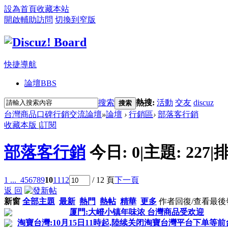
設為首頁
收藏本站
開啟輔助訪問
切換到窄版
快捷導航
論壇
BBS
搜索
熱搜:
活動
交友
discuz
搜索
台灣商品口碑行銷交流論壇
»
論壇
›
行銷區
›
部落客行銷
收藏本版
|
訂閱
部落客行銷
今日:
0
|
主題:
227
|
排
1 ...
4
5
6
7
8
9
10
11
12
/ 12 頁
下一頁
返 回
新窗
全部主題
最新
熱門
熱帖
精華
更多
作者
回復/查看
最後
厦門:大嶝小镇年味浓 台灣商品受欢迎
淘寶台灣:10月15日11時起,陸续关闭淘寶台灣平台下单等前台