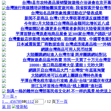
台灣8县市农特產品展销暨旅遊推介洽谈會在京开
台灣旅行商媒體培训體验團深度遊河南: 我省探索开發台灣
台灣知名品牌形象推廣活動在沪發表成果
新闻不是商品 台灣17所大學联署授课反媒體垄断
今年前2月大陸進口台灣商品金额同比增长近八成
台灣媒體記者:讓更多台灣業者参與到大陸發展浪潮
平潭首辦台灣原產地商品展會 近300家台灣商户踊跃“试
台灣量贩店拚業绩 地摊價促销 - 联街網_商报 - 中國零售
日本减震装置厂商数据造假 台灣成违规產品唯一“外销
網購台灣商品可用人民币结算
大陸團購網站進入台灣市場 两岸團購網站對比
台灣旅遊產品温州热賣 市民一天買了十万元台灣货
10000+ 進口商品摆摊大促,還能 1 元秒大牌!
網購开启台灣商品大門 “台灣馆”年底落淘寶
大陸網民将可以在網上團購台灣特色美食
平潭台灣免税市場出行攻略 產品“台味”浓國庆有优
浙江玉环首推台灣商品“线上團購”進社區
别具一格的赣州台灣部落民俗文化村,不一样的風景,给您送上一
下一頁 »
1 ...
4
5
6
7
8
9
10
11
12
/ 12 頁
下一頁
返 回