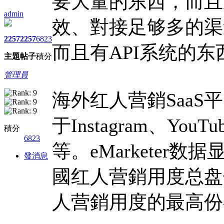
要大量的东西，而且
admin
效、對接足够多的渠
2257
2257
6823
而且有API系统的东
主題
帖子
積分
管理員
海外红人营銷Saa
于Instagram、YouTu
積分
6823
等。eMarketer数据
發消息
國红人营銷用度总盘
人营銷用度的最高份