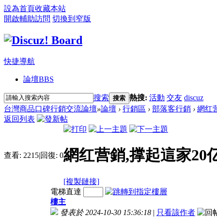
設為首頁
收藏本站
開啟輔助訪問
切換到窄版
快捷導航
論壇
BBS
搜索
熱搜:
活動
交友
discuz
搜索
台灣商品口碑行銷交流論壇
»
論壇
›
行銷區
›
部落客行銷
›
網红营
返回列表
網红营銷,撑起這家20亿
查看:
2215
|
回復:
0
[複製鏈接]
電梯直達
樓主
發表於 2024-10-30 15:36:18
|
只看該作者