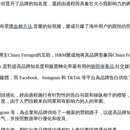
不但晋升了品牌的知名度，還經由過程與具备壮大小我影响力的
布景
降血糖方法
,音樂的短視频，樂成引爆了海外用户的跟拍仿照，话題
Chiara Ferragni的互助，H&M樂成地将其品牌形象與Chia
 TikTok 是對提高品牌知名度和贩賣轉化率最有用的
臉部保養品
,社交
交媒體，而 Facebook、Instagram 和 TikTok 等平
關頭感化，經由過程施行有针對性的告白勾當和操纵相干的標签
名度，由于人們信赖来自同業和有影响力的人的举薦。
ter、Instagram 等，為企業和品牌供给了一種新的營銷路子，
习气，并按照数据举行優化和改良。
品牌出海，帮忙出海品牌經由過程红人推行實現貨通全世界。