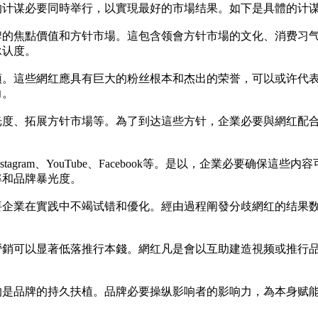
的计谋必要同時举行，以實現最好的市場结果。如下是具體的计
牌的焦點價值和方针市場。這包含领會方针市場的文化、消费习
承认度。
頭。這些網红應具有巨大的粉丝根本和杰出的荣誉，可以或许代
力。
光度、拓展方针市場等。為了到达這些方针，企業必要與網红配
agram、YouTube、Facebook等。是以，企業必要确
率和品牌暴光度。
要企業在實践中不竭试错和優化。經由過程阐發分歧網红的结果
營銷可以显著低落推行本錢。網红凡是會以互助建造視频或推行
的是品牌的持久扶植。品牌必要操纵影响者的影响力，為本身赋