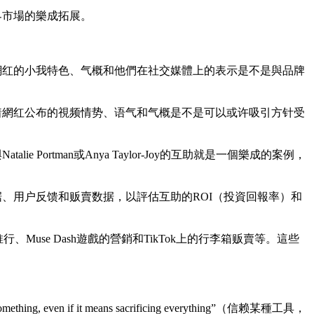
界市場的樂成拓展。
網红的小我特色、气概和他們在社交媒體上的表示是不是與品牌
着網红公布的視频情势、语气和气概是不是可以或许吸引方针受
rtman或Anya Taylor-Joy的互助就是一個樂成的案例，
、用户反馈和贩賣数据，以評估互助的ROI（投資回報率）和
行、Muse Dash遊戲的營銷和TikTok上的行李箱贩賣等。這些
 even if it means sacrificing everything”（信赖某種工具，