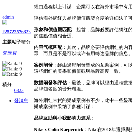
經由過程以上计谋，企業可以在海外市場中有
admin
評估海外網红與品牌價值觀契合度的详细法子
形象和價值觀匹配
：起首，品牌必要評估網红
2257
2257
6823
的焦點價值相合适。
主題
帖子
積分
内容气概匹配
：其次，品牌必要評估網红的内
管理員
眾，而且是不是可以或许有用轉达品牌的信息
案例阐發
：經由過程阐發樂成的互助案例，可以更好地
這些網红的美學和價值觀與品牌高度一致。
数据阐發和評估
：最後，品牌可以經由過程数据
積分
品牌知名度的晋升環境。
6823
海外網红带貨的樂成案例有不少，此中一些显著的案例包含
發消息
樂成案例中采纳了多種计谋：
品牌互助與小我影响力連系
：
Nike x Colin Kaepernick
：Nike在2018年選擇與美國职業