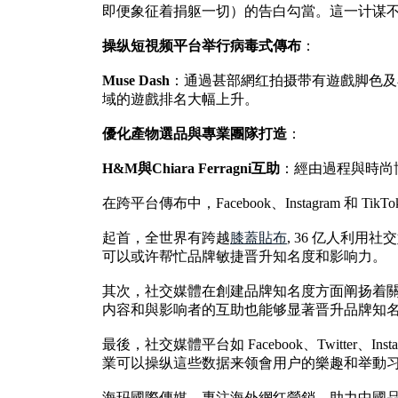
即便象征着捐躯一切）的告白勾當。這一计谋
操纵短視频平台举行病毒式傳布
：
Muse Dash
：通過甚部網红拍摄带有遊戲脚色及
域的遊戲排名大幅上升。
優化產物選品與專業團隊打造
：
H&M與Chiara Ferragni互助
：經由過程與時尚博主
在跨平台傳布中，Facebook、Instagram 和
起首，全世界有跨越
膝蓋貼布
, 36 亿人利用社
可以或许帮忙品牌敏捷晋升知名度和影响力。
其次，社交媒體在創建品牌知名度方面阐扬着
内容和與影响者的互助也能够显著晋升品牌知
最後，社交媒體平台如 Facebook、Twit
業可以操纵這些数据来领會用户的樂趣和举動
海玛國際傳媒，專注海外網红營銷，助力中國