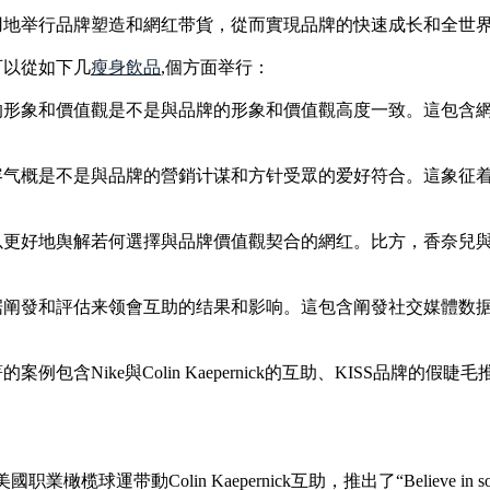
用地举行品牌塑造和網红带貨，從而實現品牌的快速成长和全世
可以從如下几
瘦身飲品
,個方面举行：
的形象和價值觀是不是與品牌的形象和價值觀高度一致。這包含
容气概是不是與品牌的營銷计谋和方针受眾的爱好符合。這象征
。
舆解若何選擇與品牌價值觀契合的網红。比方，香奈兒與Natalie Po
阐發和評估来领會互助的结果和影响。這包含阐發社交媒體数据
Nike與Colin Kaepernick的互助、KISS品牌的假睫毛推
橄榄球運带動Colin Kaepernick互助，推出了“Believe in something,