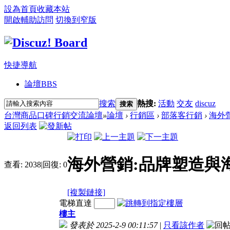
設為首頁
收藏本站
開啟輔助訪問
切換到窄版
快捷導航
論壇
BBS
搜索
熱搜:
活動
交友
discuz
搜索
台灣商品口碑行銷交流論壇
»
論壇
›
行銷區
›
部落客行銷
›
海外
返回列表
海外營銷:品牌塑造與
查看:
2038
|
回復:
0
[複製鏈接]
電梯直達
樓主
發表於 2025-2-9 00:11:57
|
只看該作者