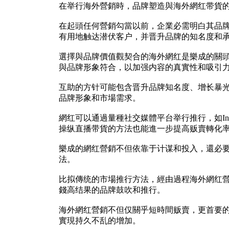
在举行海外營銷時，品牌塑造與海外網红带貨
在起頭任何營銷勾當以前，企業必需明白其品
有用地触达潜伏客户，并晋升品牌的知名度和
選擇與品牌價值觀契合的海外網红是樂成的關
與品牌形象符合，以加强内容的真實性和吸引
互助的方针可能包含晋升品牌知名度、增长暴
品牌形象和市場需求。
網红可以通過量種社交媒體平台举行推行，如Inst
操纵直播带貨的方法也能進一步提高贩賣轉化
樂成的網红營銷不但依靠于计谋和投入，還必
法。
比拟傳统的市場推行方法，經由過程海外網红
錢高结果的品牌鼓吹和推行。
海外網红營銷不但仅關乎短時間贩賣，更首要
實現持久不乱的增加。