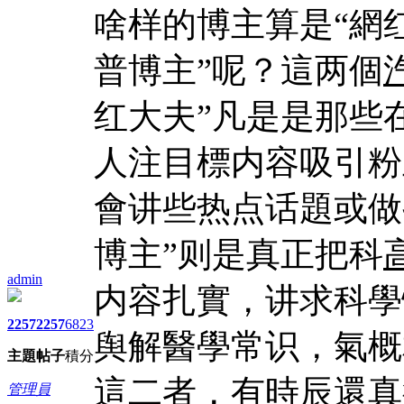
啥样的博主算是“網
普博主”呢？這两個
红大夫”凡是是那些
人注目標内容吸引粉
會讲些热点话題或做
博主”则是真正把科
admin
内容扎實，讲求科學
2257
2257
6823
舆解醫學常识，氣概
主題
帖子
積分
這二者，有時辰還真
管理員