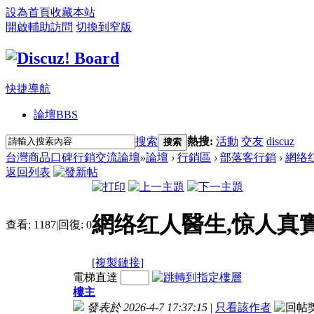
設為首頁
收藏本站
開啟輔助訪問
切換到窄版
快捷導航
論壇
BBS
搜索
熱搜:
活動
交友
discuz
搜索
台灣商品口碑行銷交流論壇
»
論壇
›
行銷區
›
部落客行銷
›
網络
返回列表
網络红人醫生,惊人真
查看:
1187
|
回復:
0
[複製鏈接]
電梯直達
樓主
發表於 2026-4-7 17:37:15
|
只看該作者